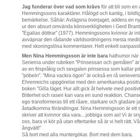
Jag funderar över vad som krävs
för att bli som en
Hemmingssons karaktärer. Hålögd och kantig, i bildlig
bemärkelse. Såhär: Avlägsna överjaget, addera en nyp
ur den absurt omvända könsverkligheten i Gerd Bran
”Egalias döttrar” (1977). Hemmingssons kvinnor är int
avväpnar den rådande världsordningens mesta medlöp
med skoningslösa kommentarer. Helt enkelt oanpass
Men Nina Hemmingsson är inte bara
hathumor när 
Serierna under rubriken ”Prinsessan och gemålen” är s
av en frispråkig och sexgalen prinsessa som kallar pri
”pöbeln”. ”Mina vackra ögon” är också en rå seriever
Ehrenreichs uppgörelse med den amerikanska positive
boken ”Gilla läget. Hur allt gick åt helvete med positiv
Bitterhet och raseri kan vara en sund reaktion. Chanse
ego transformeras till ett råare, starkare och gladare 
åstadkomma förändringar. Nina Hemmingsson är ett s
skriver att kvinnor ska vara…jobbiga som as! Vi är sn
oss, bara vi kör på utan eftertanke så är vi helt rätt. 
ångvält!”
Så bort med alla muntergökar. Bort med dem bara.