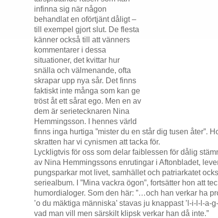
infinna sig när någon
behandlat en oförtjänt dåligt –
till exempel gjort slut. De flesta
känner också till att vänners
kommentarer i dessa
situationer, det kvittar hur
snälla och välmenande, ofta
skrapar upp nya sår. Det finns
faktiskt inte många som kan ge
tröst åt ett sårat ego. Men en av
dem är serietecknaren Nina
Hemmingsson. I hennes värld
finns inga hurtiga ”mister du en står dig tusen åter”. H
skratten har vi cynismen att tacka för.
Lyckligtvis för oss som delar faiblessen för dålig stäm
av Nina Hemmingssons enrutingar i Aftonbladet, leve
pungsparkar mot livet, samhället och patriarkatet ocks
seriealbum. I ”Mina vackra ögon”, fortsätter hon att t
humordialoger. Som den här: ”…och han verkar ha pr
’o du mäktiga människa’ stavas ju knappast ’l-i-l-l-a-
vad man vill men särskilt klipsk verkar han då inte.”