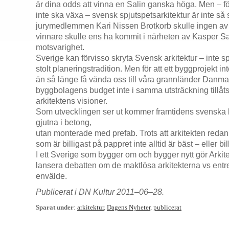
är dina odds att vinna en Salin ganska höga. Men – f
inte ska växa – svensk spjutspetsarkitektur är inte så 
jurymedlemmen Kari Nissen Brotkorb skulle ingen av
vinnare skulle ens ha kommit i närheten av Kasper Sa
motsvarighet.
Sverige kan förvisso skryta Svensk arkitektur – inte 
stolt planeringstradition. Men för att ett byggprojekt inte
än så länge få vända oss till våra grannländer Danm
byggbolagens budget inte i samma utsträckning tillåt
arkitektens visioner.
Som utvecklingen ser ut kommer framtidens svenska b
gjutna i betong,
utan monterade med prefab. Trots att arkitekten redan i
som är billigast på pappret inte alltid är bäst – eller bi
I ett Sverige som bygger om och bygger nytt gör Arkitek
lansera debatten om de maktlösa arkitekterna vs ent
envälde.
Publicerat i DN Kultur 2011–06–28.
Sparat under
:
arkitektur
,
Dagens Nyheter
,
publicerat