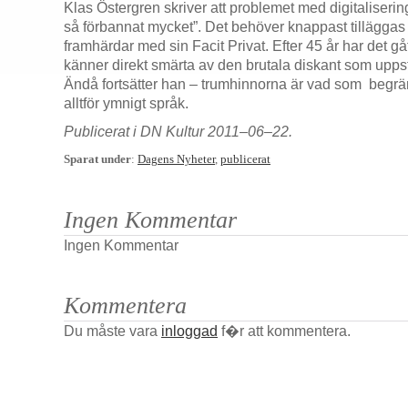
Klas Östergren skriver att problemet med digitaliseringe
så förbannat mycket”. Det behöver knappast tilläggas 
framhärdar med sin Facit Privat. Efter 45 år har det gåt
känner direkt smärta av den brutala diskant som uppst
Ändå fortsätter han – trumhinnorna är vad som begrä
alltför ymnigt språk.
Publicerat i DN Kultur 2011–06–22.
Sparat under
:
Dagens Nyheter
,
publicerat
Ingen Kommentar
Ingen Kommentar
Kommentera
Du måste vara
inloggad
f�r att kommentera.