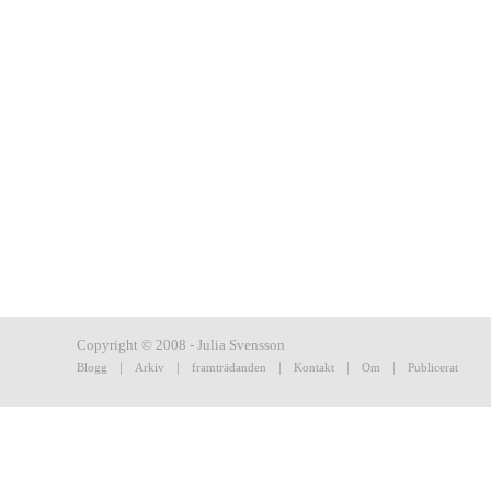
Copyright © 2008 - Julia Svensson
|
|
|
|
|
Blogg
Arkiv
framträdanden
Kontakt
Om
Publicerat