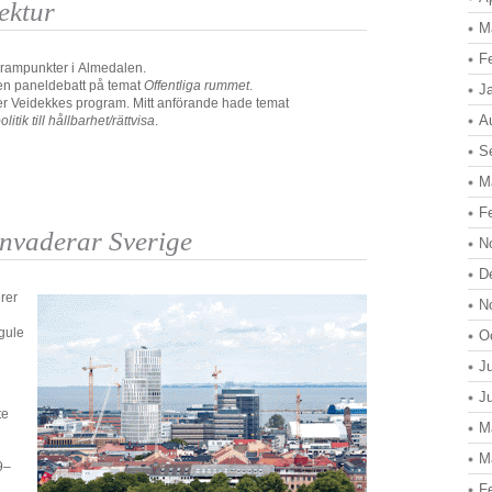
tektur
M
F
grampunkter i Almedalen.
i en paneldebatt på temat
Offentliga rummet
.
J
er Veidekkes program. Mitt anförande hade temat
A
litik till hållbarhet/rättvisa
.
S
M
F
invaderar Sverige
N
D
rer
N
gule
O
J
J
te
M
M
9–
F