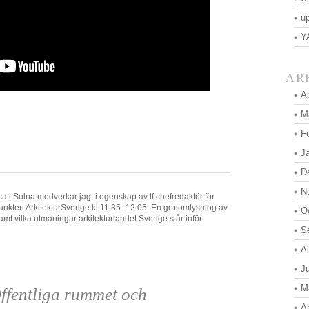
u
Y
AR
Ap
M
F
J
D
N
a i Solna medverkar jag, i egenskap av tf chefredaktör för
punkten ArkitekturSverige kl 11.35–12.05. En genomlysning av
O
mt vilka utmaningar arkitekturlandet Sverige står inför.
S
A
J
M
ffentliga rummet och
Ap