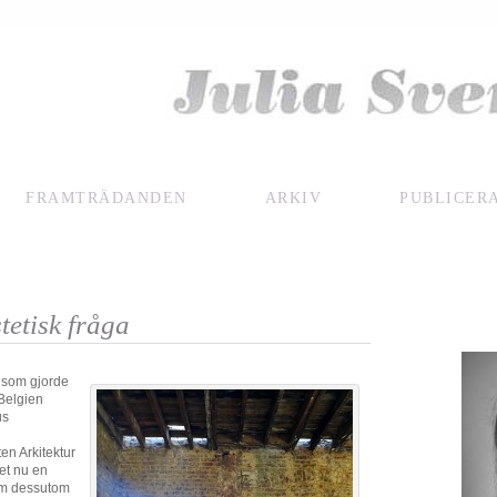
FRAMTRÄDANDEN
ARKIV
PUBLICER
tetisk fråga
t som gjorde
 Belgien
us
ten Arkitektur
set nu en
som dessutom