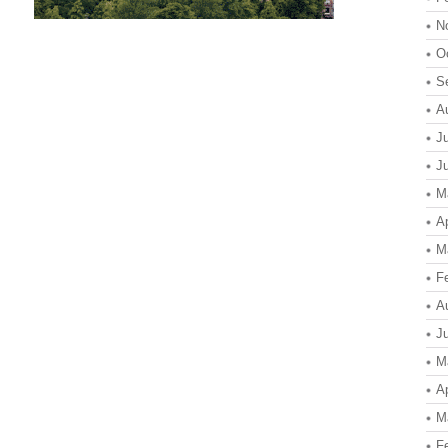
N
O
S
A
J
J
M
Ap
M
F
A
J
M
Ap
M
F