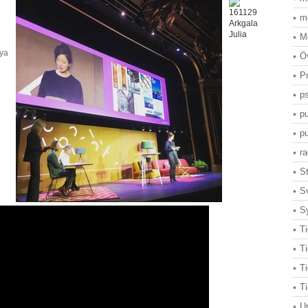
m
M
nya
Ö
Pr
p
pu
pu
ra
S
S
S
Ti
Ti
T
T
U