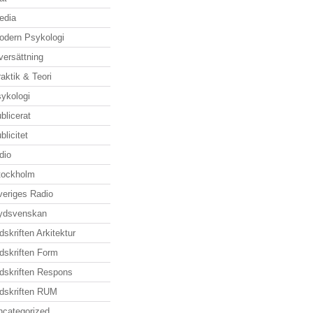
edia
odern Psykologi
versättning
aktik & Teori
sykologi
blicerat
blicitet
dio
tockholm
veriges Radio
ydsvenskan
dskriften Arkitektur
dskriften Form
idskriften Respons
idskriften RUM
ncategorized