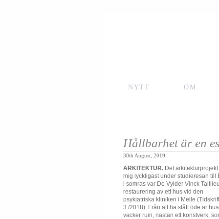
NYTT
OM
Hållbarhet är en es
30th August, 2019
ARKITEKTUR.
Det arkitekturprojek
mig lyckligast under studieresan till
i somras var De Vylder Vinck Taillie
restaurering av ett hus vid den
psykiatriska kliniken i Melle (Tidskrif
3 /2018). Från att ha stått öde är hu
vacker ruin, nästan ett konstverk, 