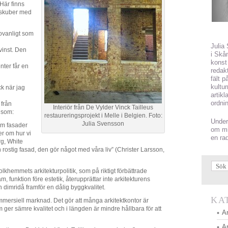
. Här finns
laskuber med
ovanligt som
Julia
vinst. Den
i Skån
konst 
enter får en
redak
fält 
kultu
ck när jag
artikl
ordni
 från
Interiör från De Vylder Vinck Tailleus
 som:
restaureringsprojekt i Melle i Belgien. Foto:
Under
Julia Svensson
om fasader
om mi
er om hur vi
en ra
rg, White
n rostig fasad, den gör något med våra liv” (Christer Larsson,
folkhemmets arkitekturpolitik, som på riktigt förbättrade
, funktion före estetik, återupprättar inte arkitekturens
n dimridå framför en dålig byggkvalitet.
KA
ommersiell marknad. Det gör att många arkitektkontor är
ger sämre kvalitet och i längden är mindre hållbara för att
A
Ar