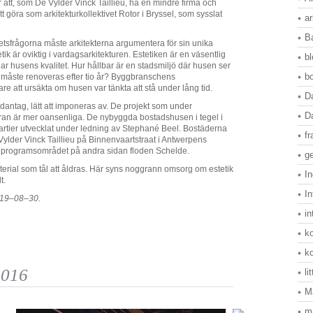
r att, som De Vylder Vinck Taillieu, ha en mindre firma och
tt göra som arkitekturkollektivet Rotor i Bryssel, som sysslat
ar
B
hetsfrågorna måste arkitekterna argumentera för sin unika
k är oviktig i vardagsarkitekturen. Estetiken är en väsentlig
b
r husens kvalitet. Hur hållbar är en stadsmiljö där husen ser
b
an måste renoveras efter tio år? Byggbranschens
are att ursäkta om husen var tänkta att stå under lång tid.
D
 undantag, lätt att imponeras av. De projekt som under
D
ran är mer oansenliga. De nybyggda bostadshusen i tegel i
rtier utvecklat under ledning av Stephané Beel. Bostäderna
f
Vylder Vinck Taillieu på Binnenvaartstraat i Antwerpens
jonprogramsområdet på andra sidan floden Schelde.
ge
rial som tål att åldras. Här syns noggrann omsorg om estetik
In
t.
In
2019–08–30.
in
k
k
2016
li
M
m