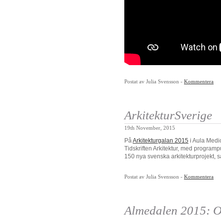
Postat av Julia Svensson -
Kommentera
ArkitekturSverige
19th November, 2015
På
Arkitekturgalan 2015
i Aula Medic
Tidskriften Arkitektur, med program
150 nya svenska arkitekturprojekt, sa
Postat av Julia Svensson -
Kommentera
Almedalen 2015: O