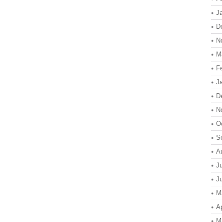
J
D
N
M
F
J
D
N
O
S
A
J
J
M
Ap
M