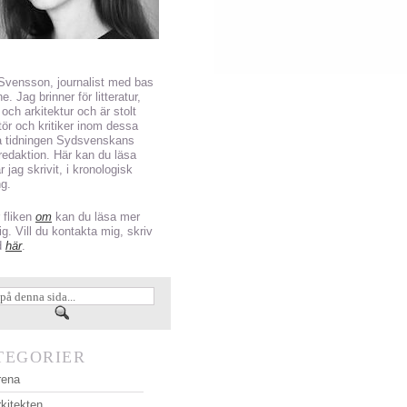
 Svensson, journalist med bas
e. Jag brinner för litteratur,
och arkitektur och är stolt
tör och kritiker inom dessa
på tidningen Sydsvenskans
rredaktion. Här kan du läsa
ar jag skrivit, i kronologisk
ng.
 fliken
om
kan du läsa mer
g. Vill du kontakta mig, skriv
d
här
.
TEGORIER
rena
kitekten