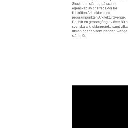
Stockholm står jag på scen, i
egenskap av chefredaktör för
tidskriften Arkitektur, med
programpunkten ArkitekturSverige.
Det blir en genomgång av över 80 
svenska arkitekturprojekt, samt vilka
utmaningar arkitekturlandet Sverige
står inför.