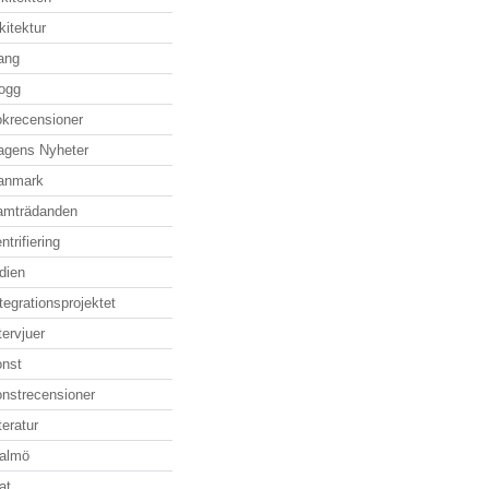
kitektur
ang
logg
okrecensioner
agens Nyheter
anmark
ramträdanden
ntrifiering
dien
tegrationsprojektet
tervjuer
onst
onstrecensioner
tteratur
almö
at