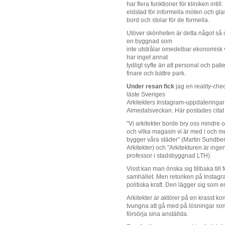
har flera funktioner för kliniken intill
eldstad för informella möten och g
bord och stolar för de formella.
Utöver skönheten är detta något så 
en byggnad som
inte utstrålar omedelbar ekonomisk 
har inget annat
tydligt syfte än att personal och pati
finare och bättre park.
Under resan fick
jag en reality-che
läste Sveriges
Arkitekters Instagram-uppdateringar
Almedalsveckan. Här postades citat
”Vi arkitekter borde bry oss mindre 
och vilka magasin vi är med i och m
bygger våra städer” (Martin Sundbe
Arkitekter) och ”Arkitekturen är inge
professor i stadsbyggnad LTH).
Visst kan man önska sig tillbaka till 
samhället. Men retoriken på Instagram
politiska kraft. Den lägger sig som e
Arkitekter är aktörer på en krasst k
tvungna att gå med på lösningar som 
försörja sina anställda.