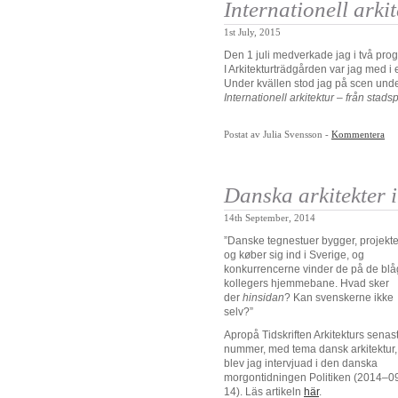
Internationell arki
1st July, 2015
Den 1 juli medverkade jag i två pro
I Arkitekturträdgården var jag med 
Under kvällen stod jag på scen und
Internationell arkitektur – från stadspo
Postat av Julia Svensson -
Kommentera
Danska arkitekter 
14th September, 2014
”Danske tegnestuer bygger, projekte
og køber sig ind i Sverige, og
konkurrencerne vinder de på de blå
kollegers hjemmebane. Hvad sker
der
hinsidan
? Kan svenskerne ikke
selv?”
Apropå Tidskriften Arkitekturs senas
nummer, med tema dansk arkitektur,
blev jag intervjuad i den danska
morgontidningen Politiken (2014–0
14). Läs artikeln
här
.