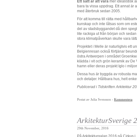
Ett sätt är att vara
mer idealistisk ä
bara ta vissa uppdrag. Ett annat är a
med återbruk sedan 2005.
För att komma till rätta med hållbar
kunskap och inte låtsas som om esteti
del av stadsbyggandet då den spegla
lite rackiga ut från början och sed
stora klimatpåverkan skulle vara lätt
Projektet i Melle är naturligtvis ett
Belgienresan också förtjänar beund
östra Antwerpen i området Groenkwa
klädda i vit och grön keramik av De 
hamn eller deras projekt Iglo i mil
Dessa hus är byggda av robusta mate
och detaljer. Hållbara hus, helt enkel
Publicerad i Tidskriften Arkitektur 
Postat av Julia Svensson -
Kommentera
ArkitekturSverige 
29th November, 2016
På Arkitekturgalan 2016 på Cirkus i